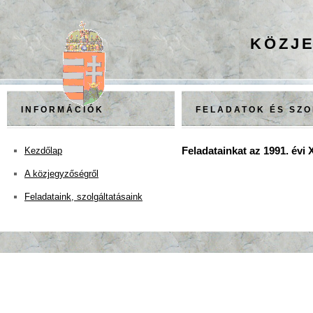
KÖZJE
INFORMÁCIÓK
FELADATOK ÉS SZ
Feladatainkat az 1991. évi X
Kezdőlap
A közjegyzőségről
Feladataink, szolgáltatásaink