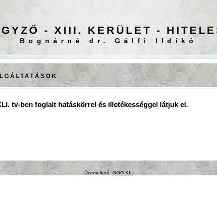
GYZŐ - XIII. KERÜLET - HITEL
Bognárné dr. Gálfi Ildikó
OLGÁLTATÁSOK
LI. tv-ben foglalt hatáskörrel és illetékességgel látjuk el.
Üzemeltető:
GGG Kft.